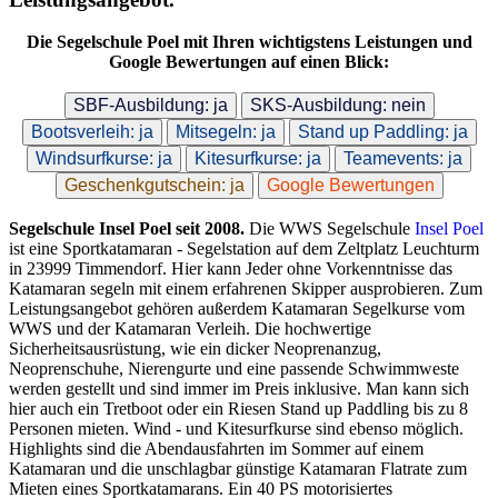
Die Segelschule Poel mit Ihren wichtigstens Leistungen und
Google Bewertungen auf einen Blick:
SBF-Ausbildung: ja
SKS-Ausbildung: nein
Bootsverleih: ja
Mitsegeln: ja
Stand up Paddling: ja
Windsurfkurse: ja
Kitesurfkurse: ja
Teamevents: ja
Geschenkgutschein: ja
Google Bewertungen
Segelschule Insel Poel seit 2008.
Die WWS Segelschule
Insel Poel
ist eine Sportkatamaran - Segelstation auf dem Zeltplatz Leuchturm
in 23999 Timmendorf. Hier kann Jeder ohne Vorkenntnisse das
Katamaran segeln mit einem erfahrenen Skipper ausprobieren. Zum
Leistungsangebot gehören außerdem Katamaran Segelkurse vom
WWS und der Katamaran Verleih. Die hochwertige
Sicherheitsausrüstung, wie ein dicker Neoprenanzug,
Neoprenschuhe, Nierengurte und eine passende Schwimmweste
werden gestellt und sind immer im Preis inklusive. Man kann sich
hier auch ein Tretboot oder ein Riesen Stand up Paddling bis zu 8
Personen mieten. Wind - und Kitesurfkurse sind ebenso möglich.
Highlights sind die Abendausfahrten im Sommer auf einem
Katamaran und die unschlagbar günstige Katamaran Flatrate zum
Mieten eines Sportkatamarans. Ein 40 PS motorisiertes