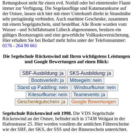
Rettungsboot steht für einen evtl. Notfall oder bei eintretender Flaute
immer zur Verfügung. Die Segelausflüge und Katamarankurse auf
der Ostsee, lassen sich hier mit einer Unterkunft direkt in Strandnähe
sehr preisgünstig verbinden. Auch maritime Geschenke, zusammen
mit einem Segelgutschein, sind bestellbar. Alle Boote wurden vom
Wasser - und Schiffahrtsamt Lübeck abgenommen, besitzen ein
gültiges Bootszeugnis und eine gewerbliche Vollkaskoversicherung.
Hier erhalten Sie bei Bedarf mehr Infos unter der Telefonnummer:
0176 - 264 90 661
Die Segelschule Rückenwind mit Ihren wichtigstens Leistungen
und Google Bewertungen auf einen Blick:
SBF-Ausbildung: ja
SKS-Ausbildung: ja
Bootsverleih: ja
Mitsegeln: nein
Stand up Paddling: nein
Windsurfkurse: nein
Kitesurfkurse: nein
Teamevents: ja
Geschenkgutschein: ja
Google Bewertungen
Segelschule Rückenwind seit 1998.
Die VDS Segelschule
Rückenwind an der Ostsee, befindet sich in 17438 Wolgast in der
Hafenstrasse 25. Hier werden vorallem die amtlichen Führerscheine
wie der SBF, der SKS, der SSS und der Binnenschein unterrichtet.